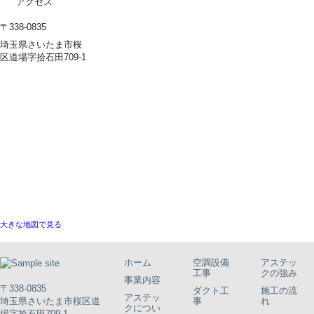
アクセス
〒338-0835
埼玉県さいたま市桜
区道場字拾石田709-1
大きな地図で見る
ホーム
空調設備
アステッ
工事
クの強み
事業内容
〒338-0835
ダクト工
施工の流
アステッ
埼玉県さいたま市桜区道
事
れ
クについ
場字拾石田709-1